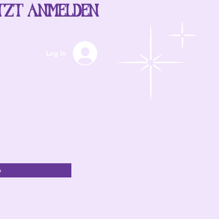
TZT ANMELDEN
Log In
n