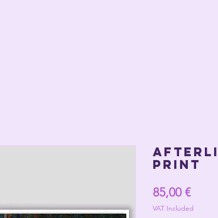
AFTERLI
Print
Price
85,00 €
VAT Included