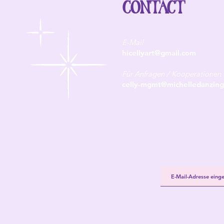
CONTACT
E-Mail
hicellyart@gmail.com
Für Anfragen / Kooperationen
celly-mgmt@michelledanzing