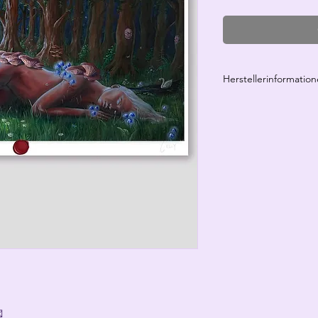
Herstellerinformation
Herstellerangaben 
Celly
Celina Fromm
Vordere Mühlgasse 1
86899 Landsberg am
www.cellyart.com
hicellyart@gmail.com
Art.-Nr.: PR-015
