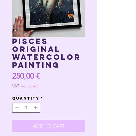
PISCES
Original
Watercolor
Painting
Price
250,00 €
VAT Included
Quantity
*
ADD TO CART